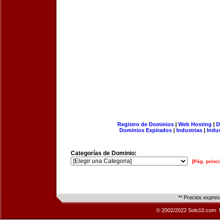
Registro de Dominios
|
Web Hosting
|
D
Dominios Expirados
|
Industrias
|
Indu
Categorías de Dominio:
[Pág. princi
** Precios expre
© 2002/2022 Solo10.com