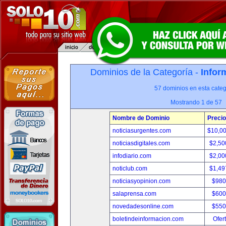
Dominios de la Categoría -
Infor
57 dominios en esta categ
Mostrando 1 de 57
Nombre de Dominio
Precio
noticiasurgentes.com
$10,0
noticiasdigitales.com
$2,50
infodiario.com
$2,00
noticlub.com
$1,49
noticiasyopinion.com
$980
salaprensa.com
$600
novedadesonline.com
$550
boletindeinformacion.com
Ofer