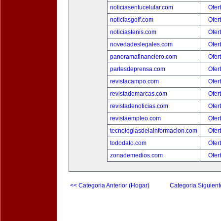
noticiasentucelular.com
Ofer
noticiasgolf.com
Ofer
noticiastenis.com
Ofer
novedadeslegales.com
Ofer
panoramafinanciero.com
Ofer
partesdeprensa.com
Ofer
revistacampo.com
Ofer
revistademarcas.com
Ofer
revistadenoticias.com
Ofer
revistaempleo.com
Ofer
tecnologiasdelainformacion.com
Ofer
tododato.com
Ofer
zonademedios.com
Ofer
<< Categoria Anterior (Hogar)
Categoria Siguient