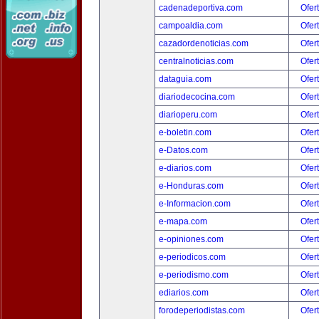
cadenadeportiva.com
Ofer
campoaldia.com
Ofer
cazadordenoticias.com
Ofer
centralnoticias.com
Ofer
dataguia.com
Ofer
diariodecocina.com
Ofer
diarioperu.com
Ofer
e-boletin.com
Ofer
e-Datos.com
Ofer
e-diarios.com
Ofer
e-Honduras.com
Ofer
e-Informacion.com
Ofer
e-mapa.com
Ofer
e-opiniones.com
Ofer
e-periodicos.com
Ofer
e-periodismo.com
Ofer
ediarios.com
Ofer
forodeperiodistas.com
Ofer