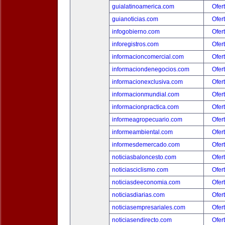
guialatinoamerica.com
Ofer
guianoticias.com
Ofer
infogobierno.com
Ofer
inforegistros.com
Ofer
informacioncomercial.com
Ofer
informaciondenegocios.com
Ofer
informacionexclusiva.com
Ofer
informacionmundial.com
Ofer
informacionpractica.com
Ofer
informeagropecuario.com
Ofer
informeambiental.com
Ofer
informesdemercado.com
Ofer
noticiasbaloncesto.com
Ofer
noticiasciclismo.com
Ofer
noticiasdeeconomia.com
Ofer
noticiasdiarias.com
Ofer
noticiasempresariales.com
Ofer
noticiasendirecto.com
Ofer