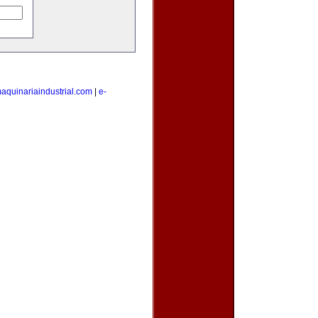
aquinariaindustrial.com
|
e-