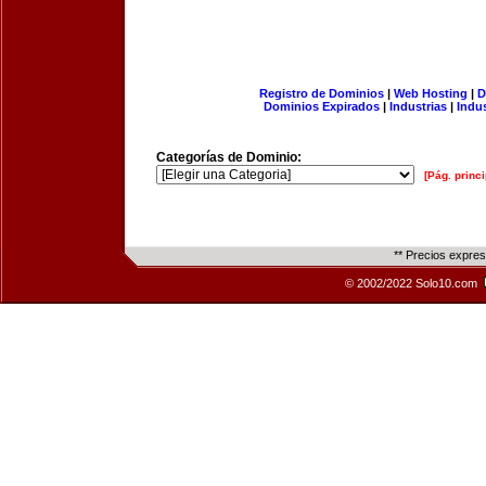
Registro de Dominios
|
Web Hosting
|
D
Dominios Expirados
|
Industrias
|
Indu
Categorías de Dominio:
[Pág. princi
** Precios expre
© 2002/2022 Solo10.com