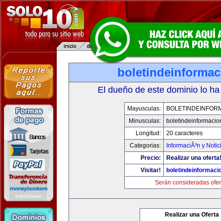
boletindeinforma
El dueño de este dominio lo ha
Mayusculas:
BOLETINDEINFOR
Minusculas:
boletindeinformaci
Longitud:
20 caracteres
Categorias:
InformaciÃ³n y Notic
Precio:
Realizar una oferta
Visitar!
boletindeinformaci
Serán consideradas ofer
Realizar una Oferta