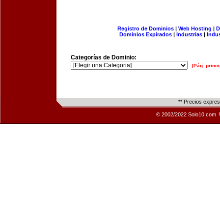
Registro de Dominios
|
Web Hosting
|
D
Dominios Expirados
|
Industrias
|
Indu
Categorías de Dominio:
[Pág. princi
** Precios expre
© 2002/2022 Solo10.com