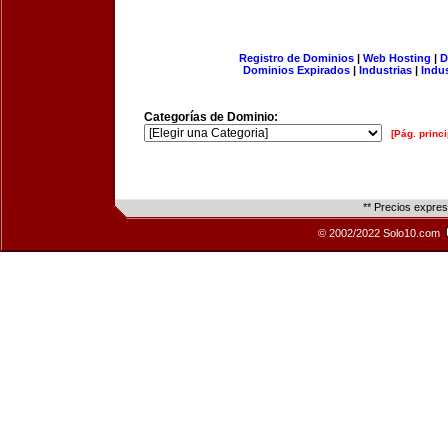
Registro de Dominios
|
Web Hosting
|
D
Dominios Expirados
|
Industrias
|
Indu
Categorías de Dominio:
[Pág. princi
** Precios expre
© 2002/2022 Solo10.com