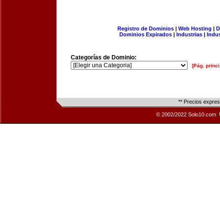
Registro de Dominios
|
Web Hosting
|
D
Dominios Expirados
|
Industrias
|
Indu
Categorías de Dominio:
[Pág. princi
** Precios expre
© 2002/2022 Solo10.com