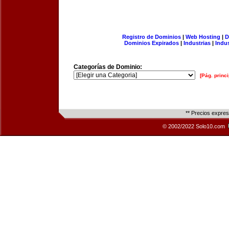
Registro de Dominios
|
Web Hosting
|
D
Dominios Expirados
|
Industrias
|
Indu
Categorías de Dominio:
[Pág. princi
** Precios expre
© 2002/2022 Solo10.com