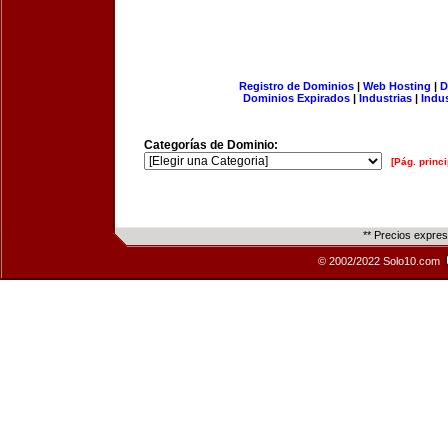
Registro de Dominios
|
Web Hosting
|
D
Dominios Expirados
|
Industrias
|
Indu
Categorías de Dominio:
[Pág. princi
** Precios expre
© 2002/2022 Solo10.com