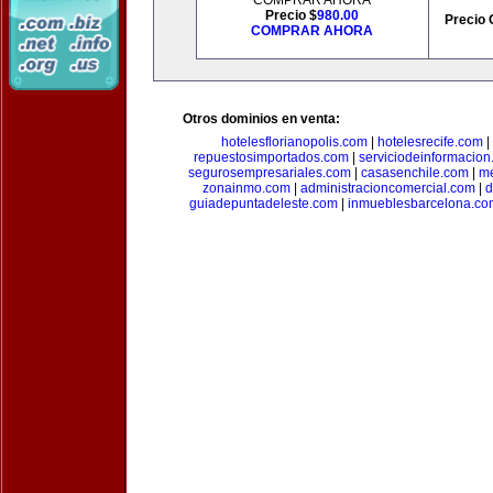
COMPRAR AHORA
Precio $
980.00
Precio 
COMPRAR AHORA
Otros dominios en venta:
hotelesflorianopolis.com
|
hotelesrecife.com
|
repuestosimportados.com
|
serviciodeinformacio
segurosempresariales.com
|
casasenchile.com
|
me
zonainmo.com
|
administracioncomercial.com
|
d
guiadepuntadeleste.com
|
inmueblesbarcelona.co