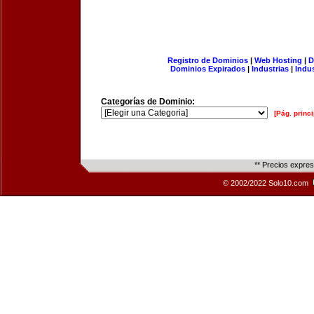
Registro de Dominios
|
Web Hosting
|
D
Dominios Expirados
|
Industrias
|
Indu
Categorías de Dominio:
[Pág. princi
** Precios expre
© 2002/2022 Solo10.com