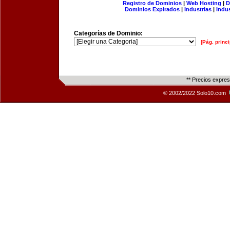
Registro de Dominios
|
Web Hosting
|
D
Dominios Expirados
|
Industrias
|
Indu
Categorías de Dominio:
[Pág. princi
** Precios expre
© 2002/2022 Solo10.com