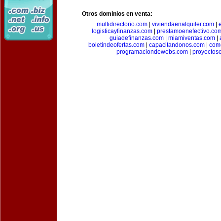
Otros dominios en venta:
multidirectorio.com
|
viviendaenalquiler.com
|
logisticayfinanzas.com
|
prestamoenefectivo.co
guiadefinanzas.com
|
miamiventas.com
|
boletindeofertas.com
|
capacitandonos.com
|
come
programaciondewebs.com
|
proyectos