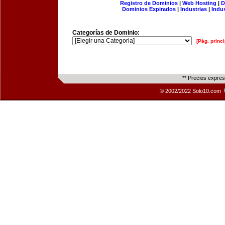
Registro de Dominios
|
Web Hosting
|
D
Dominios Expirados
|
Industrias
|
Indu
Categorías de Dominio:
[Pág. princi
** Precios expre
© 2002/2022 Solo10.com