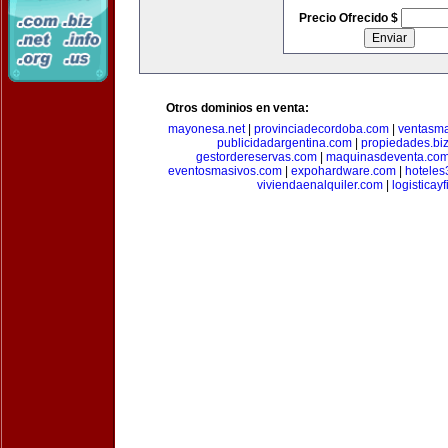
Precio Ofrecido $
Otros dominios en venta:
mayonesa.net
|
provinciadecordoba.com
|
ventasma
publicidadargentina.com
|
propiedades.bi
gestordereservas.com
|
maquinasdeventa.co
eventosmasivos.com
|
expohardware.com
|
hotele
viviendaenalquiler.com
|
logisticay