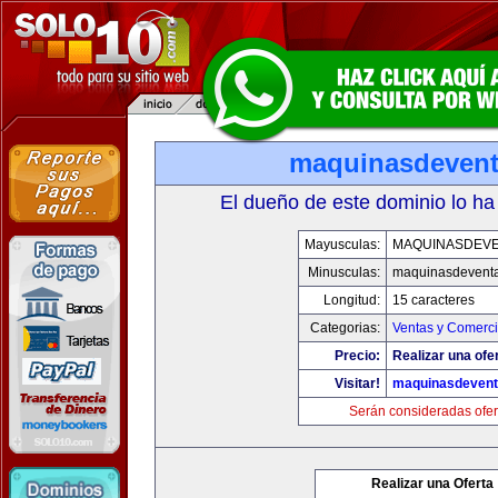
maquinasdeven
El dueño de este dominio lo ha
Mayusculas:
MAQUINASDEV
Minusculas:
maquinasdevent
Longitud:
15 caracteres
Categorias:
Ventas y Comerci
Precio:
Realizar una ofe
Visitar!
maquinasdeven
Serán consideradas ofer
Realizar una Oferta