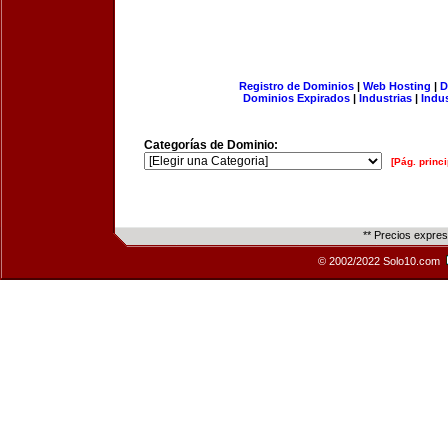
Registro de Dominios
|
Web Hosting
|
D
Dominios Expirados
|
Industrias
|
Indu
Categorías de Dominio:
[Pág. princi
** Precios expre
© 2002/2022 Solo10.com