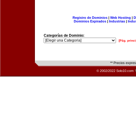
Registro de Dominios
|
Web Hosting
|
D
Dominios Expirados
|
Industrias
|
Indu
Categorías de Dominio:
[Pág. princi
** Precios expre
© 2002/2022 Solo10.com