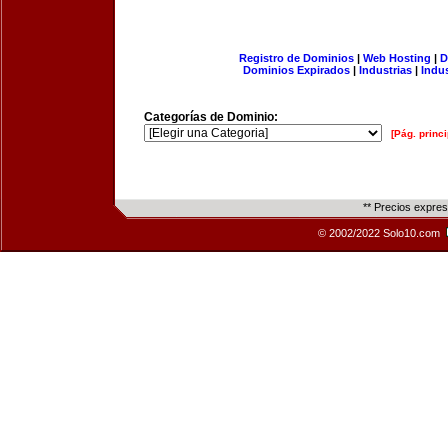
Registro de Dominios
|
Web Hosting
|
D
Dominios Expirados
|
Industrias
|
Indu
Categorías de Dominio:
[Pág. princi
** Precios expre
© 2002/2022 Solo10.com