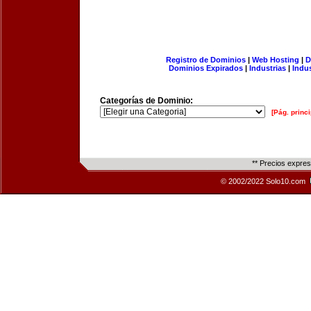
Registro de Dominios
|
Web Hosting
|
D
Dominios Expirados
|
Industrias
|
Indu
Categorías de Dominio:
[Pág. princi
** Precios expre
© 2002/2022 Solo10.com