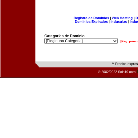
Registro de Dominios
|
Web Hosting
|
D
Dominios Expirados
|
Industrias
|
Indu
Categorías de Dominio:
[Pág. princi
** Precios expre
© 2002/2022 Solo10.com