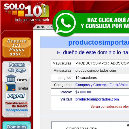
productosimport
El dueño de este dominio lo ha
Mayusculas:
PRODUCTOSIMPORTADOS.CO
Minusculas:
productosimportados.com
Longitud:
19 caracteres
Categorias:
Compras y Comercio ElectrÃ³nico
Precio:
$7,800.00
Visitar!
productosimportados.com
Serán consideradas ofer
R