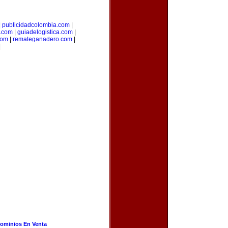
|
publicidadcolombia.com
|
.com
|
guiadelogistica.com
|
com
|
remateganadero.com
|
|
ominios En Venta