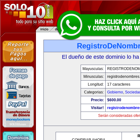
RegistroDeNomb
El dueño de este dominio lo ha
Mayusculas:
REGISTRODENO
Minusculas:
registrodenombres
Longitud:
17 caracteres
Categorias:
Gobierno
,
Socieda
Precio:
$600.00
Visitar!
registrodenombr
Serán consideradas ofer
R