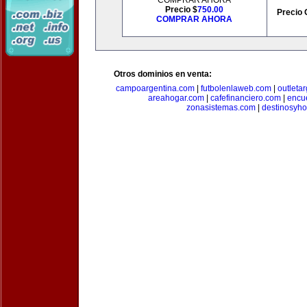
COMPRAR AHORA
Precio $
750.00
Precio 
COMPRAR AHORA
Otros dominios en venta:
campoargentina.com
|
futbolenlaweb.com
|
outleta
areahogar.com
|
cafefinanciero.com
|
encu
zonasistemas.com
|
destinosyho