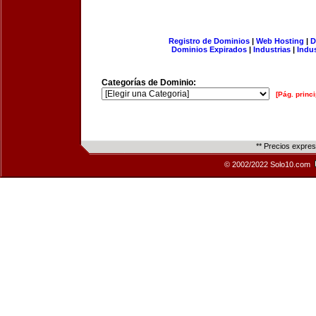
Registro de Dominios
|
Web Hosting
|
D
Dominios Expirados
|
Industrias
|
Indu
Categorías de Dominio:
[Pág. princi
** Precios expre
© 2002/2022 Solo10.com