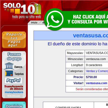
ventasusa.
El dueño de este dominio lo ha
Mayusculas:
VENTASUSA.C
Minusculas:
ventasusa.com
Longitud:
9 caracteres
Categorias:
Ventas y Comerc
Precio:
$750.00
Visitar!
ventasusa.com
Serán consideradas ofer
R