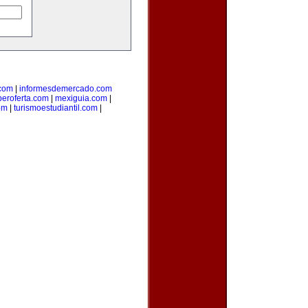
com
|
informesdemercado.com
beroferta.com
|
mexiguia.com
|
om
|
turismoestudiantil.com
|