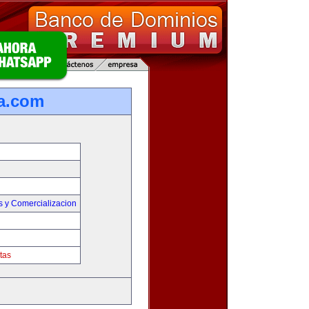
a.com
s y Comercializacion
tas