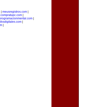
m
|
meusregistros.com
|
|
compratupc.com
|
programacionmental.com
|
afosdigitales.com
|
om
|