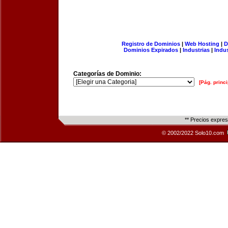
Registro de Dominios
|
Web Hosting
|
D
Dominios Expirados
|
Industrias
|
Indu
Categorías de Dominio:
[Pág. princi
** Precios expre
© 2002/2022 Solo10.com