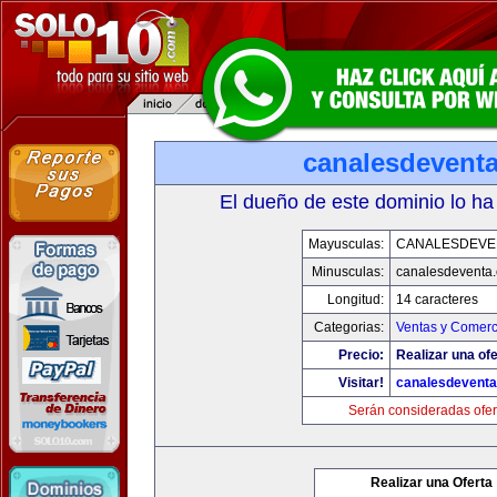
canalesdevent
El dueño de este dominio lo ha
Mayusculas:
CANALESDEVE
Minusculas:
canalesdeventa
Longitud:
14 caracteres
Categorias:
Ventas y Comerc
Precio:
Realizar una ofe
Visitar!
canalesdevent
Serán consideradas ofer
Realizar una Oferta