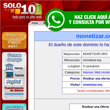
monetizar.o
El dueño de este dominio lo ha
Mayusculas:
MONETIZAR.ORG
Minusculas:
monetizar.org
Longitud:
9 caracteres
Categorias:
Internet
,
Web Hostin
Precio:
Realizar una oferta
Visitar!
monetizar.org
Serán consideradas ofer
Realizar una Oferta