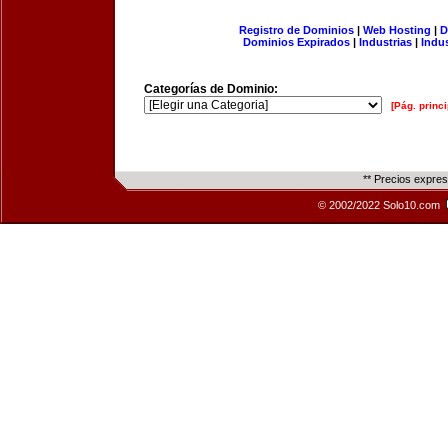
Registro de Dominios
|
Web Hosting
|
D
Dominios Expirados
|
Industrias
|
Indu
Categorías de Dominio:
[Pág. princi
** Precios expre
© 2002/2022 Solo10.com