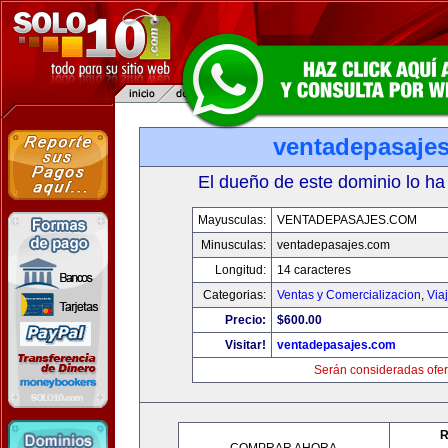
ventadepasaje
El dueño de este dominio lo ha
Mayusculas:
VENTADEPASAJES.COM
Minusculas:
ventadepasajes.com
Longitud:
14 caracteres
Categorias:
Ventas y Comercializacion
,
Via
Precio:
$600.00
Visitar!
ventadepasajes.com
Serán consideradas ofer
R