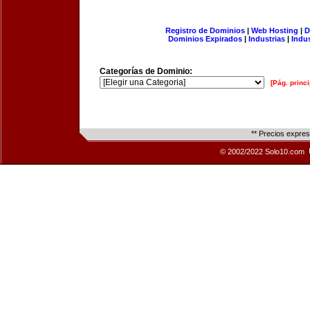
Registro de Dominios
|
Web Hosting
|
D
Dominios Expirados
|
Industrias
|
Indu
Categorías de Dominio:
[Pág. princi
** Precios expre
© 2002/2022 Solo10.com