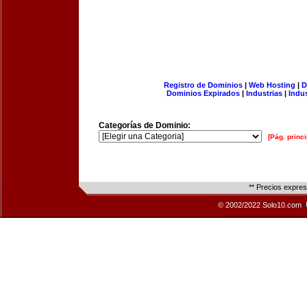
Registro de Dominios
|
Web Hosting
|
D
Dominios Expirados
|
Industrias
|
Indu
Categorías de Dominio:
[Pág. princi
** Precios expre
© 2002/2022 Solo10.com